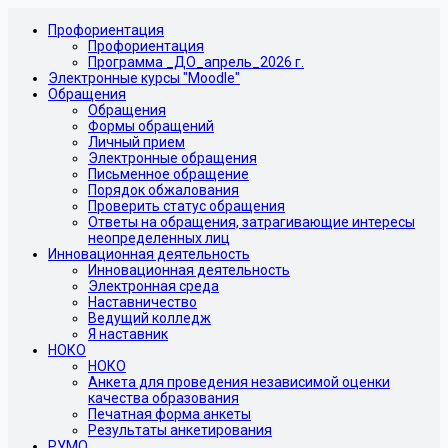
Профориентация
Профориентация
Программа _ДО_апрель_2026 г.
Электронные курсы "Moodle"
Обращения
Обращения
Формы обращений
Личный прием
Электронные обращения
Письменное обращение
Порядок обжалования
Проверить статус обращения
Ответы на обращения, затрагивающие интересы
неопределенных лиц
Инновационная деятельность
Инновационная деятельность
Электронная среда
Наставничество
Ведущий колледж
Я наставник
НОКО
НОКО
Анкета для проведения независимой оценки
качества образования
Печатная форма анкеты
Результаты анкетирования
РУМО