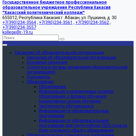
Государственное бюджетное профессиональное
образовательное учреждение Республики Хакасия
"Хакасский политехнический колледж"
655012, Республика Хакасия г. Абакан, ул. Пушкина, д. 30
+7(390)234-3564
,
+7(390)234-3561
,
+7(390)234-3562
,
+7(390)234-3557
kollege@r-19.ru
Сведения об образовательной организации
Сведения об образовательной организации
Основные сведения
Структура и органы управления образовательной
организацией
Документы
Образование
Образование
Информация о реализуемых уровнях
образования, о формах обучения,
нормативных сроках обучения
Численность обучающихся
Информация по образовательным
программам
Информация по образовательным
программам для групп набора 2026 года на
базе основного общего образования
Образовательные стандарты и требования