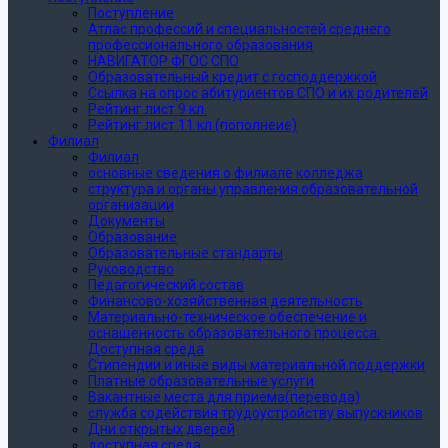
Поступление
Атлас профессий и специальностей среднего
профессионального образования
НАВИГАТОР ФГОС СПО
Образовательный кредит с господдержкой
Ссылка на опрос абитуриентов СПО и их родителей
Рейтинг лист 9 кл.
Рейтинг лист 11 кл (пополнеие)
Филиал
Филиал
основные сведения о филиале колледжа
структура и органы управления образовательной
организации
Документы
Образование
Образовательные стандарты
Руководство
Педагогический состав
Финансово-хозяйственная деятельность
Материально-техническое обеспечение и
оснащенность образовательного процесса.
Доступная среда
Стипендии и иные виды материальной поддержки
Платные образовательные услуги
Вакантные места для приема(перевода)
служба содействия трудоустройству выпускников
Дни открытых дверей
доступная среда