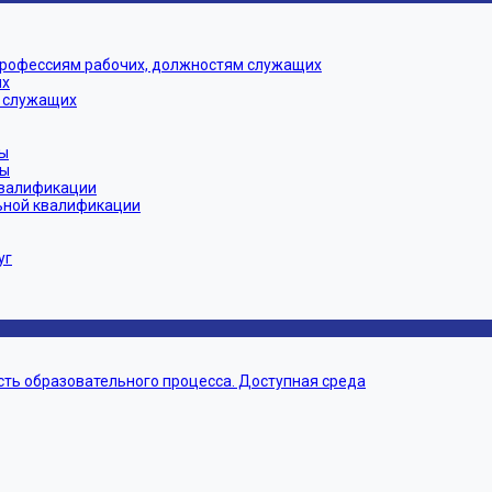
профессиям рабочих, должностям служащих
их
 служащих
ы
мы
квалификации
ьной квалификации
уг
ть образовательного процесса. Доступная среда