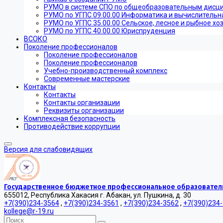
РУМО в системе СПО по общеобразовательным дисц
РУМО по УГПС 09.00.00 Информатика и вычислительн
РУМО по УГПС 35.00.00 Сельское, лесное и рыбное хо
РУМО по УГПС 40.00.00 Юриспруденция
ВСОКО
Поколение профессионалов
Поколение профессионалов
Поколение профессионалов
Учебно-производственный комплекс
Современные мастерские
Контакты
Контакты
Контакты организации
Реквизиты организации
Комплексная безопасность
Противодействие коррупции
Версия для слабовидящих
Государственное бюджетное профессиональное образователь
655012, Республика Хакасия г. Абакан, ул. Пушкина, д. 30
+7(390)234-3564
,
+7(390)234-3561
,
+7(390)234-3562
,
+7(390)234
kollege@r-19.ru