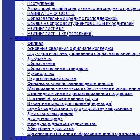
Поступление
Атлас профессий и специальностей среднего профес
НАВИГАТОР ФГОС СПО
Образовательный кредит с господдержкой
Ссылка на опрос абитуриентов СПО и их родителей
Рейтинг лист 9 кл.
Рейтинг лист 11 кл (пополнеие)
Филиал
Филиал
основные сведения о филиале колледжа
структура и органы управления образовательной ор
Документы
Образование
Образовательные стандарты
Руководство
Педагогический состав
Финансово-хозяйственная деятельность
Материально-техническое обеспечение и оснащеннос
Стипендии и иные виды материальной поддержки
Платные образовательные услуги
Вакантные места для приема(перевода)
служба содействия трудоустройству выпускников
Дни открытых дверей
доступная среда
международное сотрудничество
Абитуриенту филиала
Организация питания в образовательной организаци
УЦПК