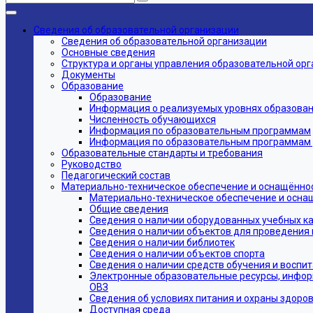
Сведения об образовательной организации
Сведения об образовательной организации
Основные сведения
Структура и органы управления образовательной ор
Документы
Образование
Образование
Информация о реализуемых уровнях образовани
Численность обучающихся
Информация по образовательным программам
Информация по образовательным программам дл
Образовательные стандарты и требования
Руководство
Педагогический состав
Материально-техническое обеспечение и оснащённос
Материально-техническое обеспечение и осна
Общие сведения
Сведения о наличии оборудованных учебных к
Сведения о наличии объектов для проведения 
Сведения о наличии библиотек
Сведения о наличии объектов спорта
Сведения о наличии средств обучения и воспи
Электронные образовательные ресурсы, инфор
ОВЗ
Сведения об условиях питания и охраны здоров
Доступная среда