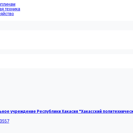
иплинам
ая техника
зяйство
ное учреждение Республики Хакасия "Хакасский политехничес
-3557