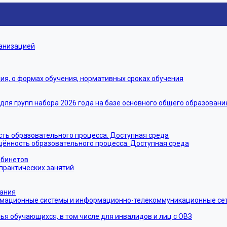
ганизацией
я, о формах обучения, нормативных сроках обучения
я групп набора 2026 года на базе основного общего образовани
ть образовательного процесса. Доступная среда
щённость образовательного процесса. Доступная среда
абинетов
практических занятий
тания
мационные системы и информационно-телекоммуникационные сети
ья обучающихся, в том числе для инвалидов и лиц с ОВЗ