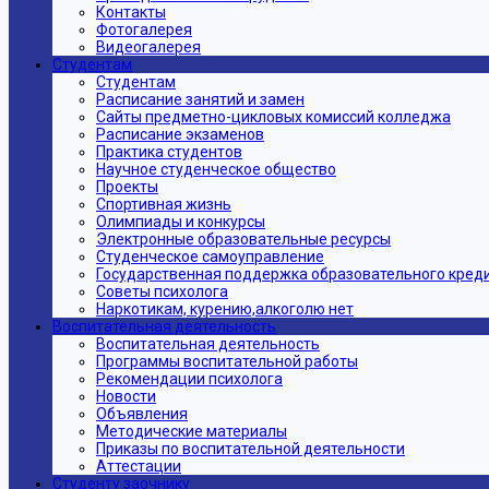
Контакты
Фотогалерея
Видеогалерея
Студентам
Студентам
Расписание занятий и замен
Сайты предметно-цикловых комиссий колледжа
Расписание экзаменов
Практика студентов
Научное студенческое общество
Проекты
Спортивная жизнь
Олимпиады и конкурсы
Электронные образовательные ресурсы
Студенческое самоуправление
Государственная поддержка образовательного кред
Советы психолога
Наркотикам, курению,алкоголю нет
Воспитательная деятельность
Воспитательная деятельность
Программы воспитательной работы
Рекомендации психолога
Новости
Объявления
Методические материалы
Приказы по воспитательной деятельности
Аттестации
Студенту заочнику