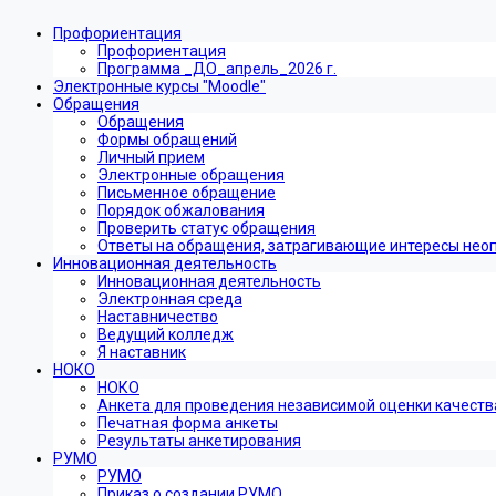
Профориентация
Профориентация
Программа _ДО_апрель_2026 г.
Электронные курсы "Moodle"
Обращения
Обращения
Формы обращений
Личный прием
Электронные обращения
Письменное обращение
Порядок обжалования
Проверить статус обращения
Ответы на обращения, затрагивающие интересы нео
Инновационная деятельность
Инновационная деятельность
Электронная среда
Наставничество
Ведущий колледж
Я наставник
НОКО
НОКО
Анкета для проведения независимой оценки качеств
Печатная форма анкеты
Результаты анкетирования
РУМО
РУМО
Приказ о создании РУМО