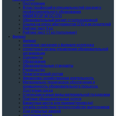
Поступление
Атлас профессий и специальностей среднего
профессионального образования
НАВИГАТОР ФГОС СПО
Образовательный кредит с господдержкой
Ссылка на опрос абитуриентов СПО и их родителей
Рейтинг лист 9 кл.
Рейтинг лист 11 кл (пополнеие)
Филиал
Филиал
основные сведения о филиале колледжа
структура и органы управления образовательной
организации
Документы
Образование
Образовательные стандарты
Руководство
Педагогический состав
Финансово-хозяйственная деятельность
Материально-техническое обеспечение и
оснащенность образовательного процесса.
Доступная среда
Стипендии и иные виды материальной поддержки
Платные образовательные услуги
Вакантные места для приема(перевода)
служба содействия трудоустройству выпускников
Дни открытых дверей
доступная среда