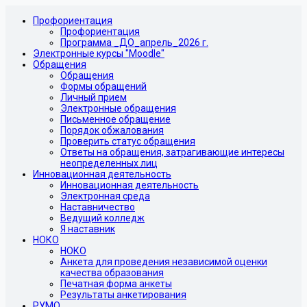
Профориентация
Профориентация
Программа _ДО_апрель_2026 г.
Электронные курсы "Moodle"
Обращения
Обращения
Формы обращений
Личный прием
Электронные обращения
Письменное обращение
Порядок обжалования
Проверить статус обращения
Ответы на обращения, затрагивающие интересы
неопределенных лиц
Инновационная деятельность
Инновационная деятельность
Электронная среда
Наставничество
Ведущий колледж
Я наставник
НОКО
НОКО
Анкета для проведения независимой оценки
качества образования
Печатная форма анкеты
Результаты анкетирования
РУМО