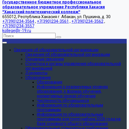
Государственное бюджетное профессиональное
образовательное учреждение Республики Хакасия
"Хакасский политехнический колледж"
655012, Республика Хакасия г. Абакан, ул. Пушкина, д. 30
+7(390)234-3564
,
+7(390)234-3561
,
+7(390)234-3562
,
+7(390)234-3557
kollege@r-19.ru
Сведения об образовательной организации
Сведения об образовательной организации
Основные сведения
Структура и органы управления образовательной
организацией
Документы
Образование
Образование
Информация о реализуемых уровнях
образования, о формах обучения,
нормативных сроках обучения
Численность обучающихся
Информация по образовательным
программам
Информация по образовательным
программам для групп набора 2026 года на
базе основного общего образования
Образовательные стандарты и требования