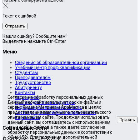
Текст с ошибкой
Нашли ошибку? Сообщите нам!
Выделите и нажмите Ctr+Enter
Меню
Сведения об образовательной организации
Учебный центр проф квалификации
Студентам
Преподавателям
Трудоустройство
Абитуриенту
Контакты
Согласие на обработку персональных данных
Обращения
Данный веб-сайт использует cookie-файлы и
Противодействие коррупции
сервис Яндекс.Метрика и AppMetrica в целях
Информационная безопасность
предоставления вам лучшего пользовательского
Антитеррористическая защищенность
опыта на нашем сайте. Продолжая использовать
Карта сайта
Принять
данный сайт, вы соглашаетесь с использованием
нами cookie-файлов а также даете согласие на
Социальные сети
обработку персональных данных в соответствии с
ФЗ-№152 . Для получения дополнительной
© 2014-2024 ГБПОУ РХ ХПК