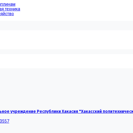
иплинам
ая техника
зяйство
ное учреждение Республики Хакасия "Хакасский политехничес
-3557