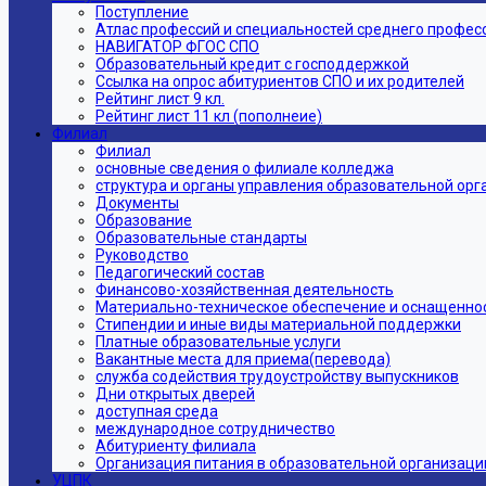
Поступление
Атлас профессий и специальностей среднего профес
НАВИГАТОР ФГОС СПО
Образовательный кредит с господдержкой
Ссылка на опрос абитуриентов СПО и их родителей
Рейтинг лист 9 кл.
Рейтинг лист 11 кл (пополнеие)
Филиал
Филиал
основные сведения о филиале колледжа
структура и органы управления образовательной ор
Документы
Образование
Образовательные стандарты
Руководство
Педагогический состав
Финансово-хозяйственная деятельность
Материально-техническое обеспечение и оснащеннос
Стипендии и иные виды материальной поддержки
Платные образовательные услуги
Вакантные места для приема(перевода)
служба содействия трудоустройству выпускников
Дни открытых дверей
доступная среда
международное сотрудничество
Абитуриенту филиала
Организация питания в образовательной организаци
УЦПК