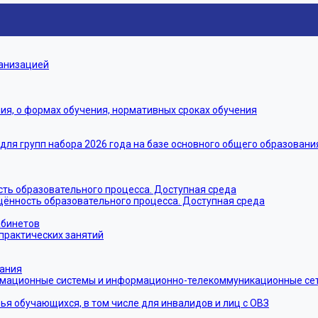
ганизацией
я, о формах обучения, нормативных сроках обучения
я групп набора 2026 года на базе основного общего образовани
ть образовательного процесса. Доступная среда
щённость образовательного процесса. Доступная среда
абинетов
практических занятий
тания
мационные системы и информационно-телекоммуникационные сети
ья обучающихся, в том числе для инвалидов и лиц с ОВЗ