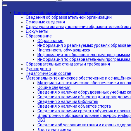
Сведения об образовательной организации
Сведения об образовательной организации
Основные сведения
Структура и органы управления образовательной ор
Документы
Образование
Образование
Информация о реализуемых уровнях образовани
Численность обучающихся
Информация по образовательным программам
Информация по образовательным программам дл
Образовательные стандарты и требования
Руководство
Педагогический состав
Материально-техническое обеспечение и оснащённос
Материально-техническое обеспечение и осна
Общие сведения
Сведения о наличии оборудованных учебных к
Сведения о наличии объектов для проведения 
Сведения о наличии библиотек
Сведения о наличии объектов спорта
Сведения о наличии средств обучения и воспи
Электронные образовательные ресурсы, инфор
ОВЗ
Сведения об условиях питания и охраны здоров
Доступная среда