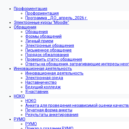
Профориентация
Профориентация
Программа _ДО_апрель_2026 г.
Электронные курсы "Moodle"
Обращения
Обращения
Формы обращений
Личный прием
Электронные обращения
Письменное обращение
Порядок обжалования
Проверить статус обращения
Ответы на обращения, затрагивающие интересы нео
Инновационная деятельность
Инновационная деятельность
Электронная среда
Наставничество
Ведущий колледж
Я наставник
НОКО
НОКО
Анкета для проведения независимой оценки качеств
Печатная форма анкеты
Результаты анкетирования
РУМО
РУМО
Приказ о создании РУМО