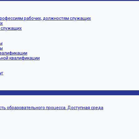
профессиям рабочих, должностям служащих
их
 служащих
ы
мы
квалификации
ьной квалификации
уг
ть образовательного процесса. Доступная среда