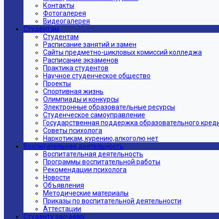
Контакты
Фотогалерея
Видеогалерея
Студентам
Студентам
Расписание занятий и замен
Сайты предметно-цикловых комиссий колледжа
Расписание экзаменов
Практика студентов
Научное студенческое общество
Проекты
Спортивная жизнь
Олимпиады и конкурсы
Электронные образовательные ресурсы
Студенческое самоуправление
Государственная поддержка образовательного кред
Советы психолога
Наркотикам, курению,алкоголю нет
Воспитательная деятельность
Воспитательная деятельность
Программы воспитательной работы
Рекомендации психолога
Новости
Объявления
Методические материалы
Приказы по воспитательной деятельности
Аттестации
Студенту заочнику