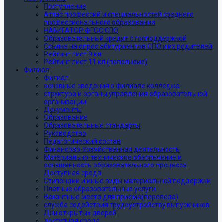
Поступление
Атлас профессий и специальностей среднего
профессионального образования
НАВИГАТОР ФГОС СПО
Образовательный кредит с господдержкой
Ссылка на опрос абитуриентов СПО и их родителей
Рейтинг лист 9 кл.
Рейтинг лист 11 кл (пополнеие)
Филиал
Филиал
основные сведения о филиале колледжа
структура и органы управления образовательной
организации
Документы
Образование
Образовательные стандарты
Руководство
Педагогический состав
Финансово-хозяйственная деятельность
Материально-техническое обеспечение и
оснащенность образовательного процесса.
Доступная среда
Стипендии и иные виды материальной поддержки
Платные образовательные услуги
Вакантные места для приема(перевода)
служба содействия трудоустройству выпускников
Дни открытых дверей
доступная среда