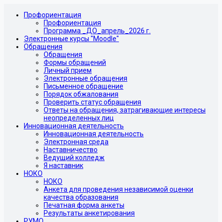
Профориентация
Профориентация
Программа _ДО_апрель_2026 г.
Электронные курсы "Moodle"
Обращения
Обращения
Формы обращений
Личный прием
Электронные обращения
Письменное обращение
Порядок обжалования
Проверить статус обращения
Ответы на обращения, затрагивающие интересы
неопределенных лиц
Инновационная деятельность
Инновационная деятельность
Электронная среда
Наставничество
Ведущий колледж
Я наставник
НОКО
НОКО
Анкета для проведения независимой оценки
качества образования
Печатная форма анкеты
Результаты анкетирования
РУМО