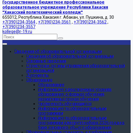
Государственное бюджетное профессиональное
образовательное учреждение Республики Хакасия
"Хакасский политехнический колледж"
655012, Республика Хакасия г. Абакан, ул. Пушкина, д. 30
+7(390)234-3564
,
+7(390)234-3561
,
+7(390)234-3562
,
+7(390)234-3557
kollege@r-19.ru
Сведения об образовательной организации
Сведения об образовательной организации
Основные сведения
Структура и органы управления образовательной
организацией
Документы
Образование
Образование
Информация о реализуемых уровнях
образования, о формах обучения,
нормативных сроках обучения
Численность обучающихся
Информация по образовательным
программам
Информация по образовательным
программам для групп набора 2026 года на
базе основного общего образования
Образовательные стандарты и требования