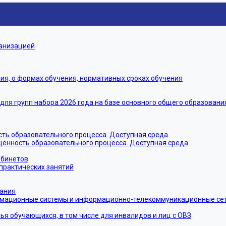
ганизацией
я, о формах обучения, нормативных сроках обучения
я групп набора 2026 года на базе основного общего образовани
ть образовательного процесса. Доступная среда
щённость образовательного процесса. Доступная среда
абинетов
практических занятий
тания
мационные системы и информационно-телекоммуникационные сети
ья обучающихся, в том числе для инвалидов и лиц с ОВЗ