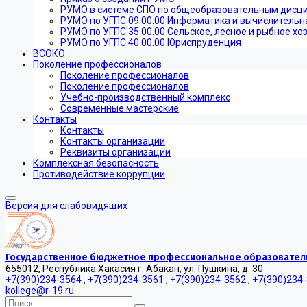
РУМО в системе СПО по общеобразовательным дисц
РУМО по УГПС 09.00.00 Информатика и вычислительн
РУМО по УГПС 35.00.00 Сельское, лесное и рыбное хо
РУМО по УГПС 40.00.00 Юриспруденция
ВСОКО
Поколение профессионалов
Поколение профессионалов
Поколение профессионалов
Учебно-производственный комплекс
Современные мастерские
Контакты
Контакты
Контакты организации
Реквизиты организации
Комплексная безопасность
Противодействие коррупции
Версия для слабовидящих
Государственное бюджетное профессиональное образователь
655012, Республика Хакасия г. Абакан, ул. Пушкина, д. 30
+7(390)234-3564
,
+7(390)234-3561
,
+7(390)234-3562
,
+7(390)234
kollege@r-19.ru