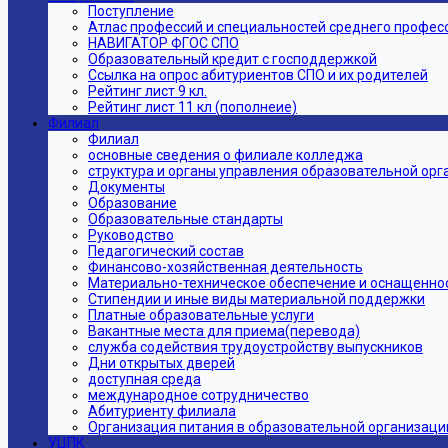
Поступление
Атлас профессий и специальностей среднего профес
НАВИГАТОР ФГОС СПО
Образовательный кредит с господдержкой
Ссылка на опрос абитуриентов СПО и их родителей
Рейтинг лист 9 кл.
Рейтинг лист 11 кл (пополнеие)
Филиал
Филиал
основные сведения о филиале колледжа
структура и органы управления образовательной ор
Документы
Образование
Образовательные стандарты
Руководство
Педагогический состав
Финансово-хозяйственная деятельность
Материально-техническое обеспечение и оснащеннос
Стипендии и иные виды материальной поддержки
Платные образовательные услуги
Вакантные места для приема(перевода)
служба содействия трудоустройству выпускников
Дни открытых дверей
доступная среда
международное сотрудничество
Абитуриенту филиала
Организация питания в образовательной организаци
УЦПК