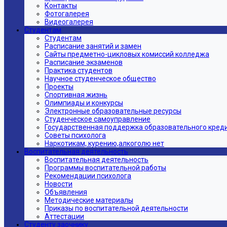
Контакты
Фотогалерея
Видеогалерея
Студентам
Студентам
Расписание занятий и замен
Сайты предметно-цикловых комиссий колледжа
Расписание экзаменов
Практика студентов
Научное студенческое общество
Проекты
Спортивная жизнь
Олимпиады и конкурсы
Электронные образовательные ресурсы
Студенческое самоуправление
Государственная поддержка образовательного кред
Советы психолога
Наркотикам, курению,алкоголю нет
Воспитательная деятельность
Воспитательная деятельность
Программы воспитательной работы
Рекомендации психолога
Новости
Объявления
Методические материалы
Приказы по воспитательной деятельности
Аттестации
Студенту заочнику