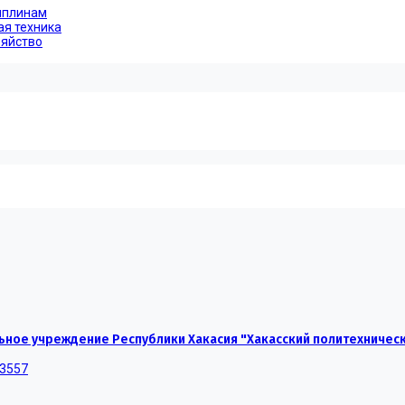
иплинам
ая техника
зяйство
ное учреждение Республики Хакасия "Хакасский политехничес
-3557