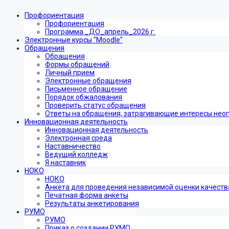
Профориентация
Профориентация
Программа _ДО_апрель_2026 г.
Электронные курсы "Moodle"
Обращения
Обращения
Формы обращений
Личный прием
Электронные обращения
Письменное обращение
Порядок обжалования
Проверить статус обращения
Ответы на обращения, затрагивающие интересы нео
Инновационная деятельность
Инновационная деятельность
Электронная среда
Наставничество
Ведущий колледж
Я наставник
НОКО
НОКО
Анкета для проведения независимой оценки качеств
Печатная форма анкеты
Результаты анкетирования
РУМО
РУМО
Приказ о создании РУМО