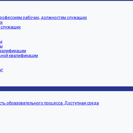
профессиям рабочих, должностям служащих
их
 служащих
ы
мы
квалификации
ьной квалификации
уг
ть образовательного процесса. Доступная среда