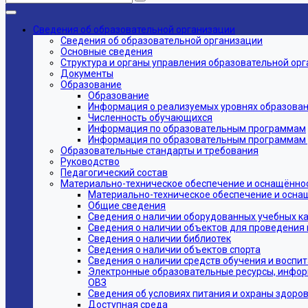
Сведения об образовательной организации
Сведения об образовательной организации
Основные сведения
Структура и органы управления образовательной ор
Документы
Образование
Образование
Информация о реализуемых уровнях образовани
Численность обучающихся
Информация по образовательным программам
Информация по образовательным программам дл
Образовательные стандарты и требования
Руководство
Педагогический состав
Материально-техническое обеспечение и оснащённос
Материально-техническое обеспечение и осна
Общие сведения
Сведения о наличии оборудованных учебных к
Сведения о наличии объектов для проведения 
Сведения о наличии библиотек
Сведения о наличии объектов спорта
Сведения о наличии средств обучения и воспи
Электронные образовательные ресурсы, инфор
ОВЗ
Сведения об условиях питания и охраны здоров
Доступная среда