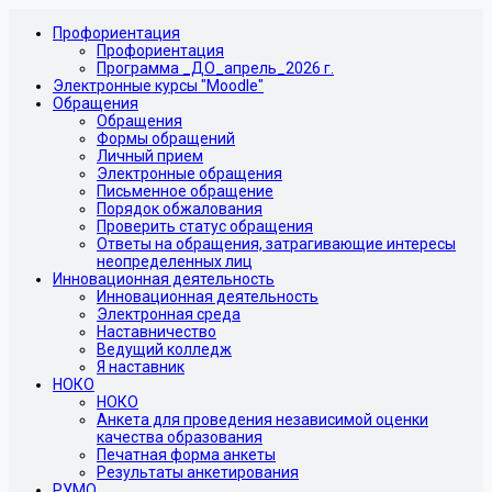
Профориентация
Профориентация
Программа _ДО_апрель_2026 г.
Электронные курсы "Moodle"
Обращения
Обращения
Формы обращений
Личный прием
Электронные обращения
Письменное обращение
Порядок обжалования
Проверить статус обращения
Ответы на обращения, затрагивающие интересы
неопределенных лиц
Инновационная деятельность
Инновационная деятельность
Электронная среда
Наставничество
Ведущий колледж
Я наставник
НОКО
НОКО
Анкета для проведения независимой оценки
качества образования
Печатная форма анкеты
Результаты анкетирования
РУМО