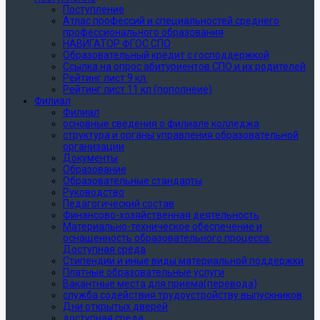
Поступление
Атлас профессий и специальностей среднего
профессионального образования
НАВИГАТОР ФГОС СПО
Образовательный кредит с господдержкой
Ссылка на опрос абитуриентов СПО и их родителей
Рейтинг лист 9 кл.
Рейтинг лист 11 кл (пополнеие)
Филиал
Филиал
основные сведения о филиале колледжа
структура и органы управления образовательной
организации
Документы
Образование
Образовательные стандарты
Руководство
Педагогический состав
Финансово-хозяйственная деятельность
Материально-техническое обеспечение и
оснащенность образовательного процесса.
Доступная среда
Стипендии и иные виды материальной поддержки
Платные образовательные услуги
Вакантные места для приема(перевода)
служба содействия трудоустройству выпускников
Дни открытых дверей
доступная среда