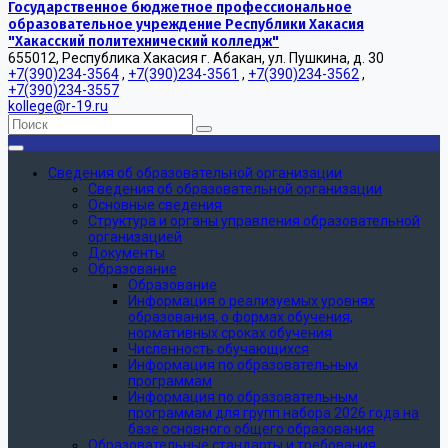
Государственное бюджетное профессиональное
образовательное учреждение Республики Хакасия
"Хакасский политехнический колледж"
655012, Республика Хакасия г. Абакан, ул. Пушкина, д. 30
+7(390)234-3564
,
+7(390)234-3561
,
+7(390)234-3562
,
+7(390)234-3557
kollege@r-19.ru
Сведения об образовательной организации
Сведения об образовательной организации
Основные сведения
Структура и органы управления образовательной
организацией
Документы
Образование
Образование
Информация о реализуемых уровнях
образования, о формах обучения,
нормативных сроках обучения
Численность обучающихся
Информация по образовательным
программам
Информация по образовательным
программам для групп набора 2026 года на
базе основного общего образования
Образовательные стандарты и требования